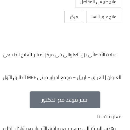
علاج طبيعي للمفاصل
علاج عرق النسا
مركز
عيادة الأخصائي يزن العلواني في مركز امباير للعلاج الطبيعي
العنوان | العراق – اربيل – مجمع امباير مبنى MRF الطابق الأول
احجز موعد مع الدكتور
معلومات عنا
يهدف المركز إلى دمج جميع مرافق الأعصاب ومشاكل القلب