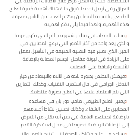
المتخصصة. حيث إنه أفضل مركز علاج الاصابات الرياضية في
العراق وفي أربيل تحديدا. فوق ذلك هناك أهمية كبيرة للعلاج
الطبيعي بالنسبة للمصابين ويهتم العديد من الناس بمعرفة
هذه الأهمية. ولهذا فيما يلي نذكر أهميته:
يساعد المصاب في تقليل شعوره بالألم الذي يكون مزمنا
والذي يعد واحد من أكثر الأمور التي تزعج المصابين. في
الحين الذي تعتبر فيه التقنية المتبعة في التأهيل تعمل
على الزيادة في ليونة مفاصل الجسم المصابة بالإضافة
للأنسجة وتجافظ على العضلات.
فيمكن التخلص بصورة تاكة من الآلام والابتعاد عن خيار
التدخل الجراحي في حال استمرت التقنيات. وكذلك التمارين
التي يتم الاعتماد عليها في العلاج بصورة منتظمة.
يعتبر العلاج الطبيعي صاحب دور بارز في مساعدة
المصابين على الشفاء، وكذلك تحسين نشاط أجسامهم
بالإضافة لصحتهم العامة. في حين أنه يقلل من التعرض
إلى الإصابات الرياضية خصوصا في مجال لعبة كرة القدم.
يساعد في علاج مشاكل الصحة التي ترتبط بالعمر والتي