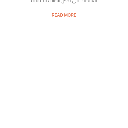
العلاجات التي تخص الحالات النفسية
المختلفة. هذا يأتي في ظل تطور…
READ MORE