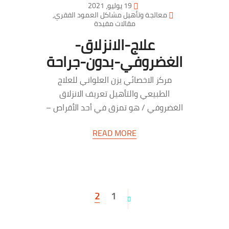
19 يوليو، 2021
معالجة وتأهيل مشاكل العمود الفقري
,
مقالات مفيدة
علاج-الانزلاق-
الغضروفي-بدون-جراحة
مركز الاخصائي يزن العلواني للعلاج
الطبيعي والتأهيل تعريف الانزلاق
الغضروفي / هو تمزق في أحد الأقراص –
الوسائد المطاطية – التي توجد…
READ MORE
2
1